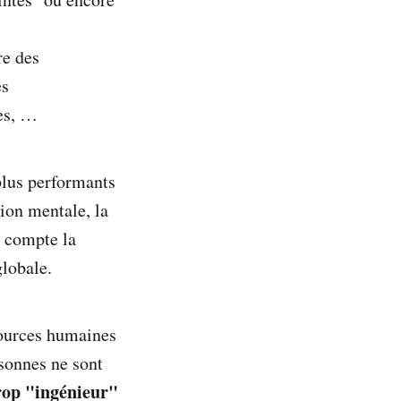
re des
es
res, …
 plus performants
tion mentale, la
n compte la
lobale.
sources humaines
rsonnes ne sont
rop "ingénieur"