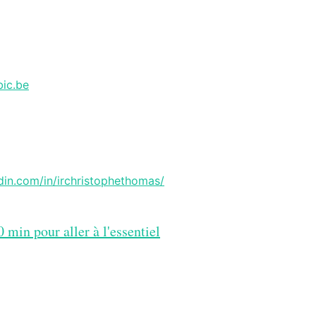
ic.be
din.com/in/irchristophethomas/
0 min pour aller à l'essentiel