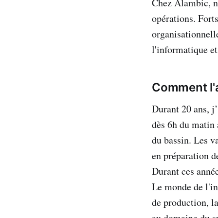
Chez Alambic, no
opérations. Forts
organisationnell
l'informatique e
Comment l'
Durant 20 ans, j
dès 6h du matin 
du bassin. Les v
en préparation de
Durant ces années
Le monde de l'ing
de production, l
au domaine du spo