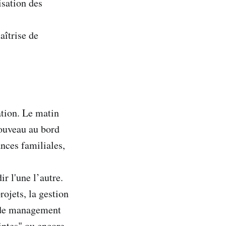
isation des
aîtrise de
ation. Le matin
nouveau au bord
ances familiales,
ir l'une l’autre.
rojets, la gestion
s de management
intes" ou encore