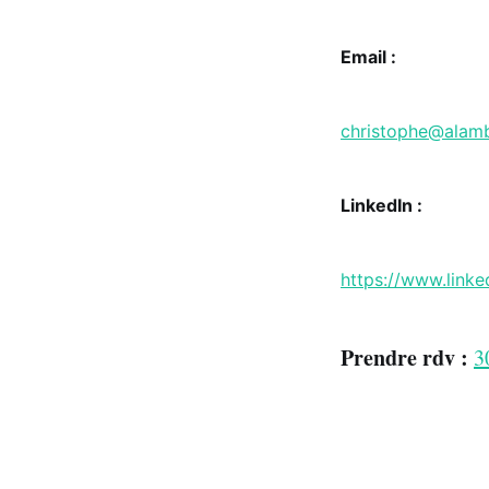
Email :
christophe@alamb
LinkedIn :
https://www.linke
Prendre rdv :
3