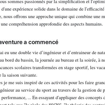
us sommes passionnés par la simplification et l'optim
 d'une expérience solide dans le domaine de l'efficacité
e, nous offrons une approche unique qui combine une m
t une compréhension approfondie des aspects humains.
aventure a commencé
’ai eu une double vie d’ingénieur et d’entraineur de nat
au bord du bassin, la journée au bureau et la soirée, à 
acances scolaires transformées en stage sportif, les vac
 la saison suivante.
 je me suis inspiré de ces activités pour les faire grand
énieur au service du sport au travers de la gestion de p
a performance, ... En essayant d'appliquer des concept
rt tels que "la règle des 80/20", "la théorie des contra