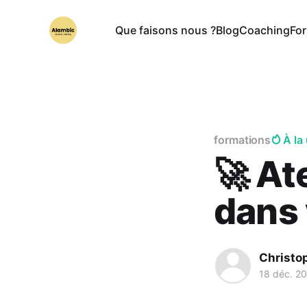
Que faisons nous ?
Blog
Coaching
Fo
formations
À la
🚀 At
dans 
Christo
18 déc. 2