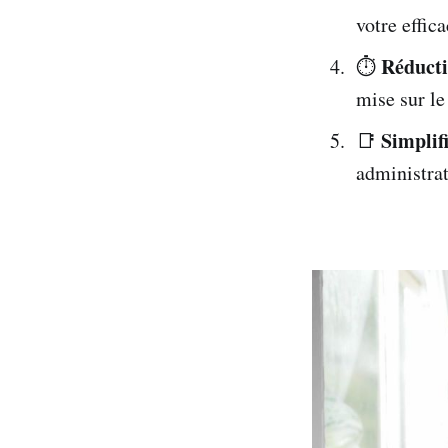
votre effic
Réducti
⏱️
mise sur le
Simplif
📑
administrat