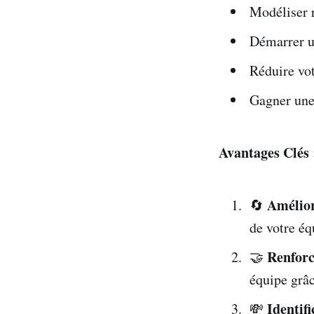
Modéliser 
Démarrer un
Réduire vo
Gagner une 
Avantages Clés 
Amélior
🔄
de votre éq
Renforc
🤝
équipe grâc
Identif
💸