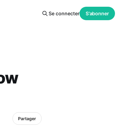
Se connecter
S'abonner
low
Partager