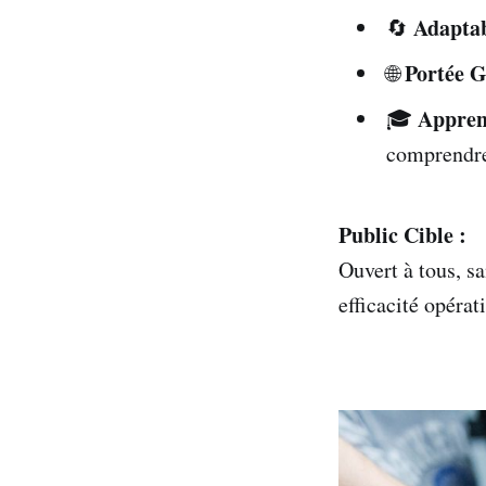
Adaptab
🔄
Portée G
🌐
Appren
🎓
comprendre 
Public Cible :
Ouvert à tous, sa
efficacité opérat