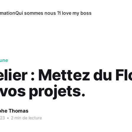
rmation
Qui sommes nous ?
I love my boss
 une
elier : Mettez du F
vos projets.
phe Thomas
023
•
2 min de lecture