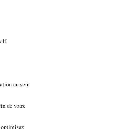
olf
tion au sein
in de votre
 optimisez