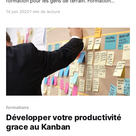
formation pour les gens de terrain. Formation
particulièrement recommandé : * aux entrepreneurs
14 juin 2022
1 min de lecture
qui doivent garder le cap en jonglant avec 35
casquettes. * Aux managers de PME * A ceux et
celles qui travaillent régulièrement avec des équipes
de développement AU PROGRAMME Découvrez les
fondamentaux de
formations
Développer votre productivité
grace au Kanban