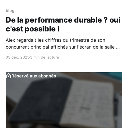
blog
De la performance durable ? oui
c'est possible !
Alex regardait les chiffres du trimestre de son
concurrent principal affichés sur l'écran de la salle de
réunion. — "Ils ont fait +15%. On doit faire +20%. Il
03 déc. 2025
3 min de lecture
faut qu'on accélère la cadence," lança-t-il à son
équipe, déjà au bord de la rupture.
Réservé aux abonnés