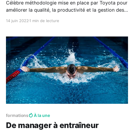
Célèbre méthodologie mise en place par Toyota pour
améliorer la qualité, la productivité et la gestion des
stocks. Malgré le fait qu'elle soit connue et intégrée
14 juin 2022
1 min de lecture
dans beaucoup de logiciels, elle est également trop
souvent sous-exploitée par manque de connaissance
des principes de base. À propos de
formations
À la une
De manager à entraîneur