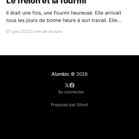
Le frelon et la fourmi
Il était une fois, une Fourmi heureuse. Elle arrivait
tous les jours de bonne heure à son travail. Elle
passait toute la journée à travailler dans la joie et la
07 juin 2022
2 min de lecture
bonne humeur. Enthousiaste, il lui arrivait même de
pousser la chansonnette ! Elle était heureuse de
travailler. Son rendement était excellent.
Alambic
© 2026
Se connecter
Propulsé par Ghost