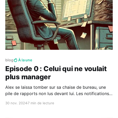
blog
À la une
Episode 0 : Celui qui ne voulait
plus manager
Alex se laissa tomber sur sa chaise de bureau, une
pile de rapports non lus devant lui. Les notifications
s’accumulaient sur son écran, mais il n’avait même
30 nov. 2024
7 min de lecture
pas la force de les ouvrir. Il était fatigué, frustré, et,
s’il devait être honnête, complètement perdu. Cela