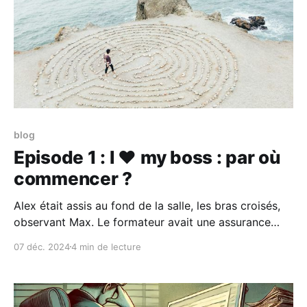
blog
Episode 1 : I ❤️ my boss : par où
commencer ?
Alex était assis au fond de la salle, les bras croisés,
observant Max. Le formateur avait une assurance
tranquille, et son ton engageant semblait captiver les
07 déc. 2024
4 min de lecture
participants. Pourtant, Alex restait sur la réserve. Être
assis là n'était pas totalement son choix. Après des
mois de turnover, de tensions